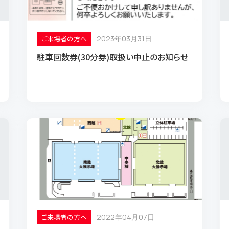
施設案内
ご利用ガイ
使用事例
ご来場者の方へ
2023年03月31日
運営サポー
駐車回数券(30分券)取扱い中止のお知らせ
ご利用の流
施設平面図
ご利用料金
北館360°
南館360°
西館360°
よくあるご質問
お問い合
ご来場者の方へ
2022年04月07日
緊急対応
飲食・買