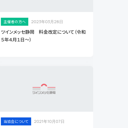
績）
産業支援
ド
プロジェクト
主催者の方へ
2023年03月28日
ト
ツインメッセ静岡 料金改定について（令和
れ
５年４月１日～）
ビュー
ビュー
ビュー
わせ
プライバシーポリシー
当協会について
2021年10月07日
い物等／宿泊施設