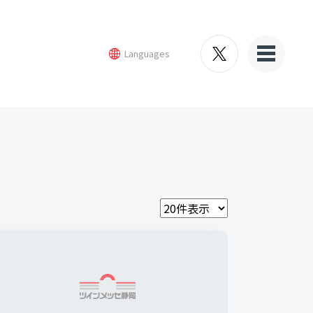
MENU
場産業支援
方へ
地場産業支援
へ
地場産業支援
セの魅力
産業フェアしずおか（開催実