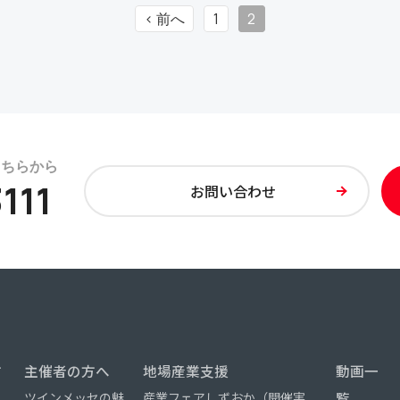
< 前へ
1
2
111
お問い合わせ
方
主催者の方へ
地場産業支援
動画一
ツインメッセの魅
産業フェアしずおか（開催実
覧